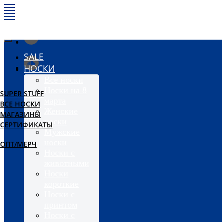
SALE
НОСКИ
Все носки
Носки на 8
SUPER STUFF
марта
ВСЕ НОСКИ
Женские
МАГАЗИНЫ
носки
СЕРТИФИКАТЫ
Мужские
носки
ОПТ/МЕРЧ
Носки с
животными
Носки
короткие
Носки с
принтом
Носки с