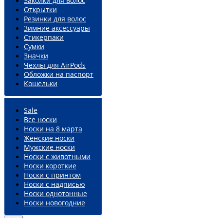
Заколки для волос
Открытки
Резинки для волос
Зимние аксессуары
Стикерпаки
Сумки
Значки
Чехлы для AirPods
Обложки на паспорт
Кошельки
Sale
Все носки
Носки на 8 марта
Женские носки
Мужские носки
Носки с животными
Носки короткие
Носки с принтом
Носки с надписью
Носки однотонные
Носки новогодние