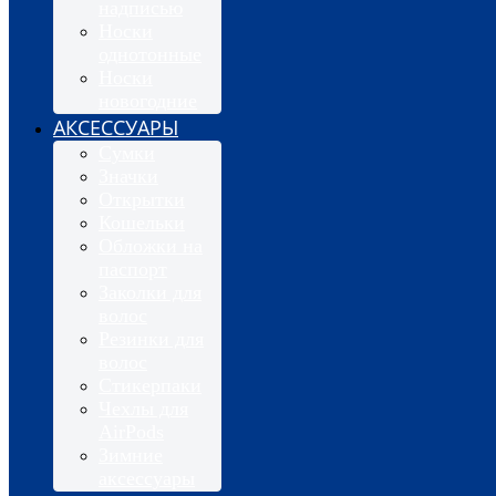
надписью
Носки
однотонные
Носки
новогодние
АКСЕССУАРЫ
Сумки
Значки
Открытки
Кошельки
Обложки на
паспорт
Заколки для
волос
Резинки для
волос
Стикерпаки
Чехлы для
AirPods
Зимние
аксессуары