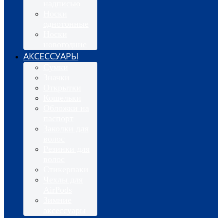
надписью
Носки
однотонные
Носки
новогодние
АКСЕССУАРЫ
Сумки
Значки
Открытки
Кошельки
Обложки на
паспорт
Заколки для
волос
Резинки для
волос
Стикерпаки
Чехлы для
AirPods
Зимние
аксессуары