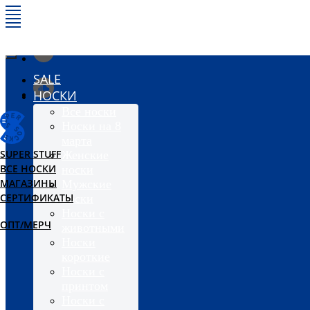
SALE
НОСКИ
Все носки
Носки на 8
марта
SUPER STUFF
Женские
ВСЕ НОСКИ
носки
МАГАЗИНЫ
Мужские
СЕРТИФИКАТЫ
носки
Носки с
ОПТ/МЕРЧ
животными
Носки
короткие
Носки с
принтом
Носки с