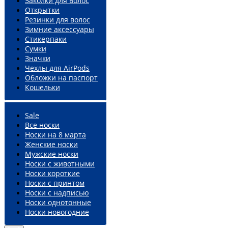
Заколки для волос
Открытки
Резинки для волос
Зимние аксессуары
Стикерпаки
Сумки
Значки
Чехлы для AirPods
Обложки на паспорт
Кошельки
Sale
Все носки
Носки на 8 марта
Женские носки
Мужские носки
Носки с животными
Носки короткие
Носки с принтом
Носки с надписью
Носки однотонные
Носки новогодние