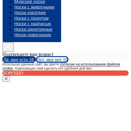
Мужские носки
Носки с животными
Носки короткие
Носки с принтом
Носки с надписью
Носки однотонные
Носки новогодние
Подтвердите ваш возраст
Да, мне есть 18
Нет, мне нет 18
Используя данный сайт, вы даете
согласие на использование файлов
cookie
, помогающих нам сделать его удобнее для вас
ХОРОШО