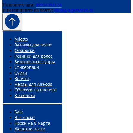
Позвоните нам:
89994991124
Или напишите на почту:
shop@supersocks.su
Niletto
Заколки для волос
Открытки
Резинки для волос
Зимние аксессуары
Стикерпаки
Сумки
Значки
Чехлы для AirPods
Обложки на паспорт
Кошельки
Sale
Все носки
Носки на 8 марта
Женские носки