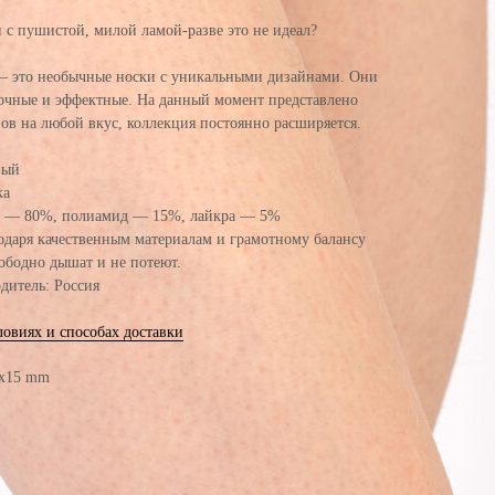
 с пушистой, милой ламой-разве это не идеал?
это необычные носки с уникальными дизайнами. Они
рочные и эффектные. На данный момент представлено
нов на любой вкус, коллекция постоянно расширяется.
вый
ка
ок — 80%, полиамид — 15%, лайкра — 5%
годаря качественным материалам и грамотному балансу
вободно дышат и не потеют.
дитель: Россия
ловиях и способах доставки
0x15 mm