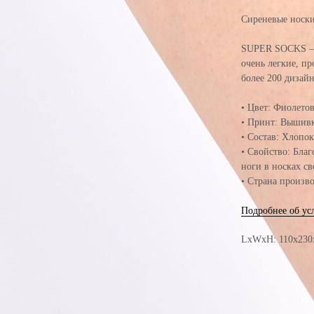
Сиреневые носки
SUPER SOCKS — 
очень легкие, п
более 200 дизай
• Цвет: Фиолето
• Принт: Вышив
• Состав: Хлоп
• Свойство: Бла
ноги в носках с
• Страна произво
Подробнее об ус
LxWxH: 110x23