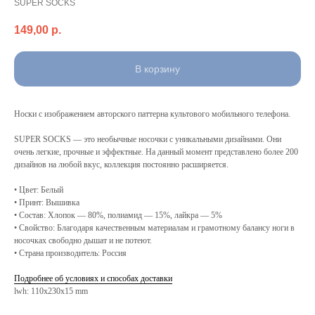
SUPER SOCKS
149,00
р.
В корзину
Носки с изображением авторского паттерна культового мобильного телефона.
SUPER SOCKS — это необычные носочки с уникальными дизайнами. Они
очень легкие, прочные и эффектные. На данный момент представлено более 200
дизайнов на любой вкус, коллекция постоянно расширяется.
• Цвет: Белый
• Принт: Вышивка
• Состав: Хлопок — 80%, полиамид — 15%, лайкра — 5%
• Свойство: Благодаря качественным материалам и грамотному балансу ноги в
носочках свободно дышат и не потеют.
• Страна производитель: Россия
Подробнее об условиях и способах доставки
lwh: 110x230x15 mm