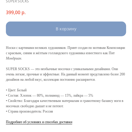
SUPER SOCKS
399,00
р.
В корзину
Носки с картинами великих художников. Принт создан по мотивам Композиции
с красным, синим и жёлтым голландского художника известного как Пит
Мондриан
.
SUPER SOCKS — это необычные носочки с уникальными дизайнами. Они
очень легкие, прочные и эффектные. На данный момент представлено более 200
дизайнов на любой вкус, коллекция постоянно расширяется.
• Цвет: Белый
• Состав: Хлопок — 80%, полиамид — 15%, лайкра — 5%
• Свойство: Благодаря качественным материалам и грамотному балансу ноги в
носочках свободно дышат и не потеют.
• Страна производитель: Россия
Подробнее об условиях и способах доставки