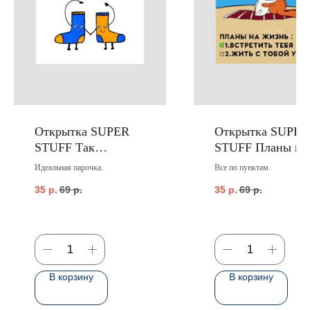
Открытка SUPER
Открытка SUPER
STUFF Так
STUFF Планы на
подходим друг-
жизнь
Идеальная парочка.
Все по пунктам.
другу
35
р.
69
р.
35
р.
69
р.
В корзину
В корзину