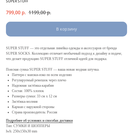
SUPER STUFF
799,00
р.
1199,00
р.
В корзину
SUPER STUFF — это отдельная линейка одежды и аксессуаров от бренда
SUPER SOCKS. Коллекцию отличает необычный подход к дизайну и подаче,
что делает продукцию SUPER STUFF отличной идеей для подарка.
Поясная сумка SUPER STUFF — ваша новая модная штучка.
Паттерн с манэки-нэко по всем изделию
Регулируемый ремешок через плечо
Надежная застёжка-карабин
Состав: 100% хлопок
Размеры сумки: 33 см х 12 см
Застёжка-молния
Карман с наружной стороны
Страна производитель: Россия
Подробнее об условиях и способах доставки
Тип: СУМКИ И ШОППЕРЫ
lwh: 250x150x30 mm