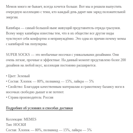
Мемов много не бывает, всегда хочется больше. Вот мы и решили выпустить
очередную коллекцию с теми, кто каждый день дарит нам заряд положительной
энергии.
Капибара — самый большой ныне живущий представитель отряда грызунов.
Всему миру капибары известны тем, что в их обществе все другие виды
чувствуют себя комфортно и непринуждённо. Это одна из причин почему мемы
с капибарой так популярны.
SUPER SOCKS — это необычные носочки с уникальными дизайнами. Они
очень легкие, прочные и эффектные. На данный момент представлено более 200
дизайнов на любой вкус, коллекция постоянно расширяется.
• Цвет: Зеленый
• Состав: Хлопок — 80%, полиамид — 15%, лайкра — 5%
• Свойство: Благодаря качественным материалам и грамотному балансу ноги в
носочках свободно дышат и не потеют.
• Страна производитель: Россия
Подробнее об условиях и способах доставки
Коллекция: MEMES
Тип: НОСКИ
Состав: Хлопок — 80%, полиамид — 15%, лайкра — 5%