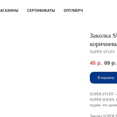
АГАЗИНЫ
СЕРТИФИКАТЫ
ОПТ/МЕРЧ
Заколка 
коричнев
SUPER STUFF
45
р.
89
р.
В корзину
SUPER STUFF — э
SUPER SOCKS. К
подаче, что дел
Заколка SUPER S